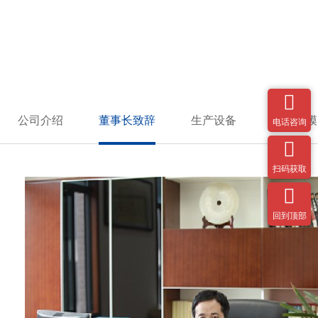
关于花蝶直播APP平台
科技创新 品质信赖

公司介绍
董事长致辞
生产设备
厂房规模
电话咨询

扫码获取

回到顶部