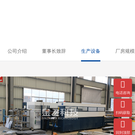
关于花蝶直播APP平台
科技创新 品质信赖
公司介绍
董事长致辞
生产设备
厂房规模

电话咨询

扫码获取

回到顶部