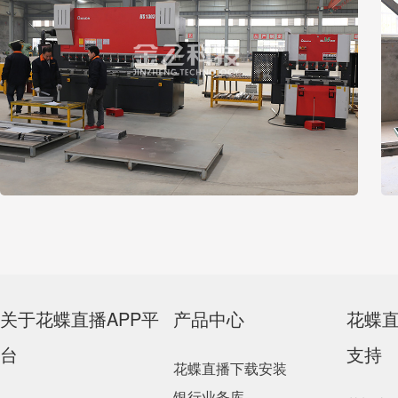
关于花蝶直播APP平
产品中心
花蝶
台
支持
花蝶直播下载安装
银行业务库