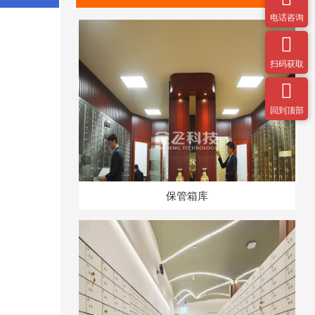
电话咨询

扫码获取

回到顶部
保管箱库